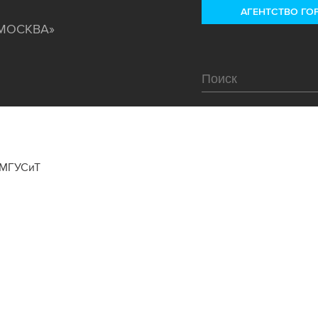
АГЕНТСТВО ГО
«МОСКВА»
 МГУСиТ