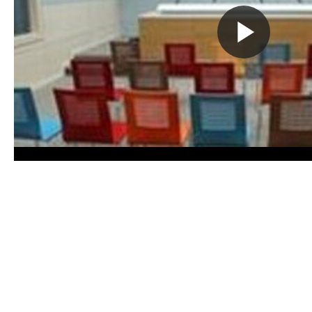
Вос
вид