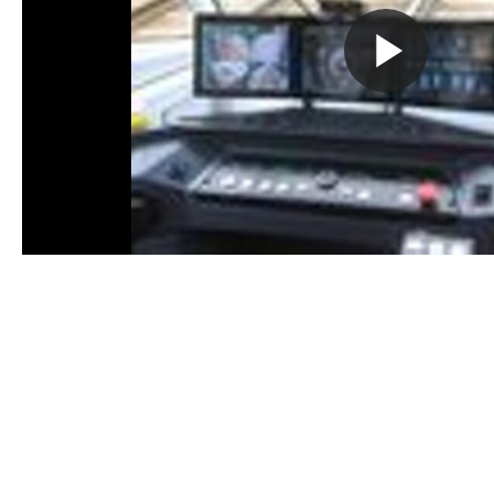
Вос
вид